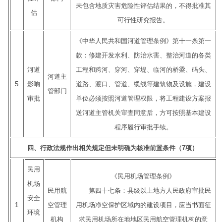
未包含地质灾害危险性评估结果的，不得批准其
估
可行性研究报告。
《中华人民共和国河道管理条例》第十一条第一
款：修建开发水利、防治水害、整治河道的各类
河道
工程和跨河、穿河、穿堤、临河的桥梁、码头、
河道主
5
影响
道路、渡口、管道、缆线等建筑物及设施，建设
管部门
审批
单位必须按照河道管理权限，将工程建设方案报
送河道主管机关审查同意后，方可按照基本建设
程序履行审批手续。
四、行政法规作出相关规定但未明确为核准前置条件（7项）
民用
《民用机场管理条例》
机场
民用航
第四十七条：县级以上地方人民政府审批民
安全
1
空管理
用机场净空保护区域内的建设项目，应当书面征
环境
机构
求民用机场所在地地区民用航空管理机构的意