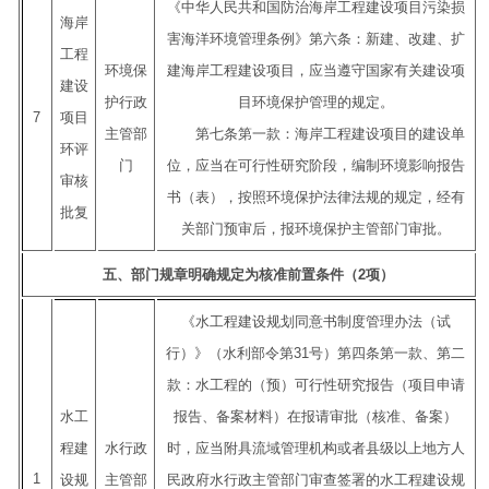
《中华人民共和国防治海岸工程建设项目污染损
海岸
害海洋环境管理条例》第六条：新建、改建、扩
工程
环境保
建海岸工程建设项目，应当遵守国家有关建设项
建设
护行政
目环境保护管理的规定。
7
项目
主管部
第七条第一款：海岸工程建设项目的建设单
环评
门
位，应当在可行性研究阶段，编制环境影响报告
审核
书（表），按照环境保护法律法规的规定，经有
批复
关部门预审后，报环境保护主管部门审批。
五、部门规章明确规定为核准前置条件（2项）
《水工程建设规划同意书制度管理办法（试
行）》（水利部令第31号）第四条第一款、第二
款：水工程的（预）可行性研究报告（项目申请
水工
报告、备案材料）在报请审批（核准、备案）
程建
水行政
时，应当附具流域管理机构或者县级以上地方人
1
设规
主管部
民政府水行政主管部门审查签署的水工程建设规