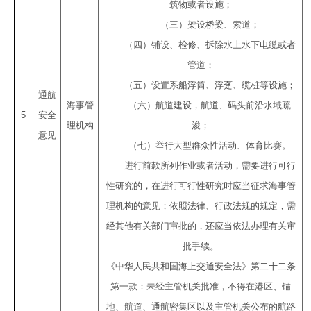
筑物或者设施；
（三）架设桥梁、索道；
（四）铺设、检修、拆除水上水下电缆或者
管道；
（五）设置系船浮筒、浮趸、缆桩等设施；
通航
海事管
（六）航道建设，航道、码头前沿水域疏
5
安全
理机构
浚；
意见
（七）举行大型群众性活动、体育比赛。
进行前款所列作业或者活动，需要进行可行
性研究的，在进行可行性研究时应当征求海事管
理机构的意见；依照法律、行政法规的规定，需
经其他有关部门审批的，还应当依法办理有关审
批手续。
《中华人民共和国海上交通安全法》第二十二条
第一款：未经主管机关批准，不得在港区、锚
地、航道、通航密集区以及主管机关公布的航路